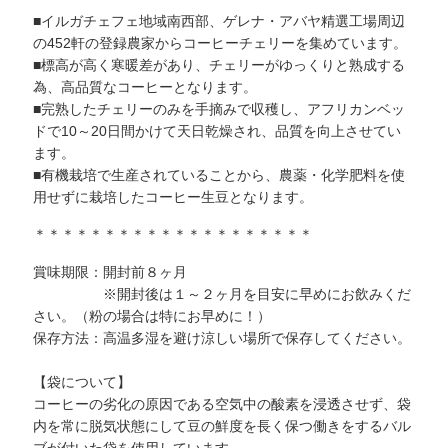
■イルガチェフェ地域南西部、ゲレナ・アバヤ精選工場周辺
の452軒の登録農家からコーヒーチェリーを集めています。
■標高が高く寒暖差があり、チェリーがゆっくりと熟成する
為、高品質なコーヒーとなります。
■完熟したチェリーのみを手摘みで収穫し、アフリカンベッ
ドで10～20日間かけて天日乾燥され、品質を向上させてい
ます。
■有機栽培で生産されていることから、農薬・化学肥料を使
用せずに栽培したコーヒー生豆となります。
＊＊＊＊＊＊＊＊＊＊＊＊＊＊＊＊＊＊＊＊
賞味期限：開封前８ヶ月
※開封後は１～２ヶ月を目安に早めにお飲みくだ
さい。（粉の場合は特にお早めに！）
保存方法：高温多湿を避け涼しい場所で保存してください。
【袋について】
コーヒーの劣化の原因である空気中の酸素を浸透させず、袋
内を常に脱気状態にして豆の鮮度を長く保つ働きをするバル
ブが付いた袋を使用しています。